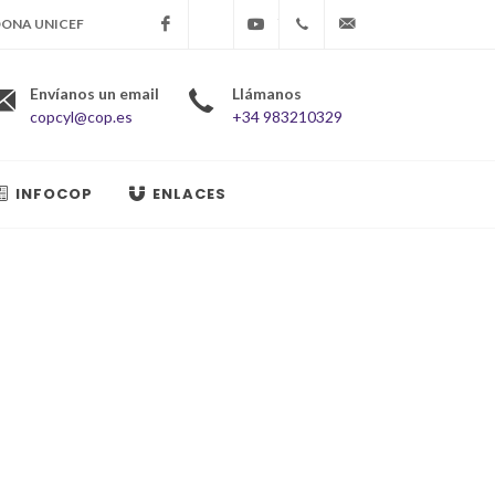
ONA UNICEF
Facebook
X
Youtube
+34983210329
copcyl@cop.es
Envíanos un email
Llámanos
copcyl@cop.es
+34 983210329
INFOCOP
ENLACES