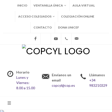
INICIO
VENTANILLA ÚNICA
AULA VIRTUAL
ACCESO COLEGIADOS
COLEGIACIÓN ONLINE
CONTACTO
DONA UNICEF
Facebook
X
Youtube
+34983210329
copcyl@cop.es
Horario
Envíanos un
Llámanos
Lunes y
email
+34
Viernes:
copcyl@cop.es
983210329
8.00 a 15.00