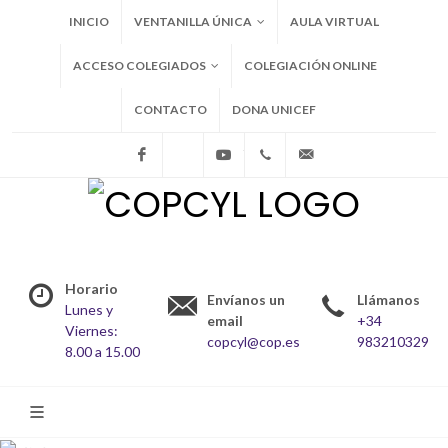
INICIO
VENTANILLA ÚNICA
AULA VIRTUAL
ACCESO COLEGIADOS
COLEGIACIÓN ONLINE
CONTACTO
DONA UNICEF
Facebook
X
Youtube
+34983210329
copcyl@cop.es
Horario
Envíanos un
Llámanos
Lunes y
email
+34
Viernes:
copcyl@cop.es
983210329
8.00 a 15.00