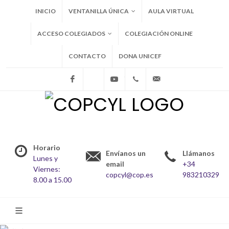
INICIO
VENTANILLA ÚNICA
AULA VIRTUAL
ACCESO COLEGIADOS
COLEGIACIÓN ONLINE
CONTACTO
DONA UNICEF
Facebook
X
Youtube
+34983210329
copcyl@cop.es
Horario
Envíanos un
Llámanos
Lunes y
email
+34
Viernes:
copcyl@cop.es
983210329
8.00 a 15.00