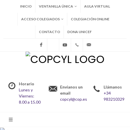
INICIO
VENTANILLA ÚNICA
AULA VIRTUAL
ACCESO COLEGIADOS
COLEGIACIÓN ONLINE
CONTACTO
DONA UNICEF
Facebook
X
Youtube
+34983210329
copcyl@cop.es
Horario
Envíanos un
Llámanos
Lunes y
email
+34
Viernes:
copcyl@cop.es
983210329
8.00 a 15.00